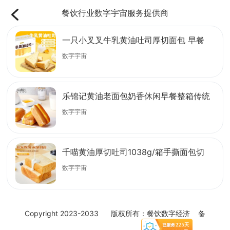
餐饮行业数字宇宙服务提供商
一只小叉叉牛乳黄油吐司厚切面包 早餐
食品零食休闲点心年货礼盒500g整箱
数字宇宙
乐锦记黄油老面包奶香休闲早餐整箱传统
糕点解馋小吃充饥下午茶 500g黄油味
数字宇宙
千喵黄油厚切吐司1038g/箱手撕面包切
片早餐代餐糕点心休闲食品
数字宇宙
Copyright 2023-2033 版权所有：餐饮数字经济 备