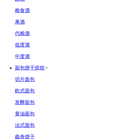
粮食酒
果酒
代粮酒
低度酒
中度酒
面包饼干烘焙
>
切片面包
欧式面包
发酵面包
黄油面包
法式面包
曲奇饼干