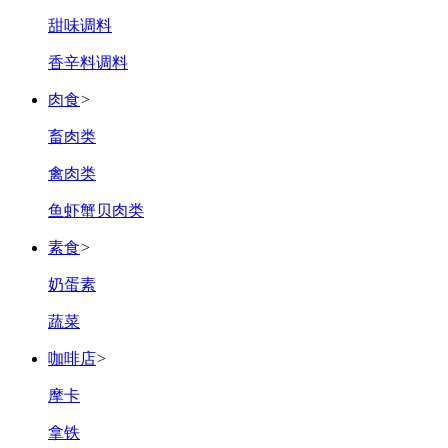
甜味调料
香辛料调料
肉食
>
畜肉类
禽肉类
鱼虾蟹贝肉类
素食
>
奶蛋素
蔬菜
咖啡店
>
摩卡
拿铁