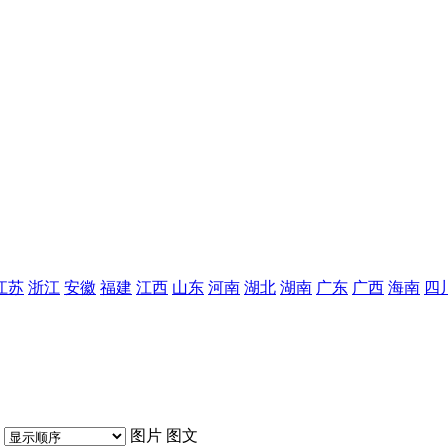
江苏
浙江
安徽
福建
江西
山东
河南
湖北
湖南
广东
广西
海南
四
图片
图文