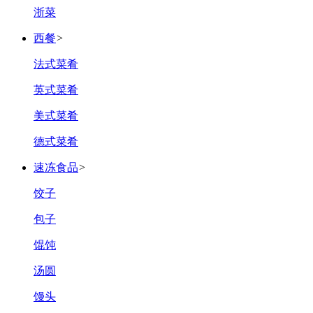
浙菜
西餐
>
法式菜肴
英式菜肴
美式菜肴
德式菜肴
速冻食品
>
饺子
包子
馄饨
汤圆
馒头