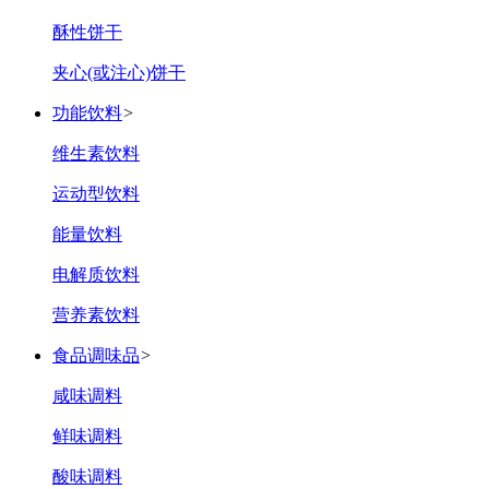
酥性饼干
夹心(或注心)饼干
功能饮料
>
维生素饮料
运动型饮料
能量饮料
电解质饮料
营养素饮料
食品调味品
>
咸味调料
鲜味调料
酸味调料