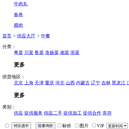
牛肉丸
春卷
腊肉
首页
>
供应大厅
>
中餐
分类：
粤菜
川菜
鲁菜
淮扬菜
湘菜
浙菜
更多
供货地区：
北京
上海
天津
重庆
河北
山西
内蒙古
辽宁
吉林
黑龙江
更多
类别：
供应
提供服务
供应二手
提供加工
提供合作
库存
标价
图片
VIP