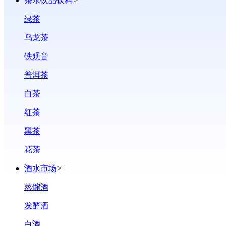
茶水饮品饮料
>
绿茶
乌龙茶
铁观音
普洱茶
白茶
红茶
黑茶
花茶
酒水市场
>
蒸馏酒
发酵酒
白酒