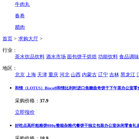
牛肉丸
春卷
腊肉
首页
>
求购大厅
>
行业：
茶水饮品饮料
酒水市场
面包饼干烘焙
功能饮料
食品调味
地区：
北京
上海
天津
重庆
河北
山西
内蒙古
辽宁
吉林
黑龙江
和情（LOTUS）Biscoff和情比利时进口焦糖曲奇饼干下午茶办公室零食5
采购价格：
37.9
立即报价
好吃点高纤粗粮饼800g整箱杂粮代餐饼干独立包装办公室休闲零食礼
采购价格：
18.9