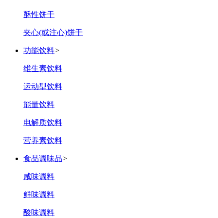
酥性饼干
夹心(或注心)饼干
功能饮料
>
维生素饮料
运动型饮料
能量饮料
电解质饮料
营养素饮料
食品调味品
>
咸味调料
鲜味调料
酸味调料