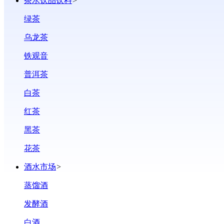
茶水饮品饮料
>
绿茶
乌龙茶
铁观音
普洱茶
白茶
红茶
黑茶
花茶
酒水市场
>
蒸馏酒
发酵酒
白酒