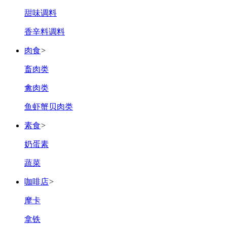
甜味调料
香辛料调料
肉食
>
畜肉类
禽肉类
鱼虾蟹贝肉类
素食
>
奶蛋素
蔬菜
咖啡店
>
摩卡
拿铁