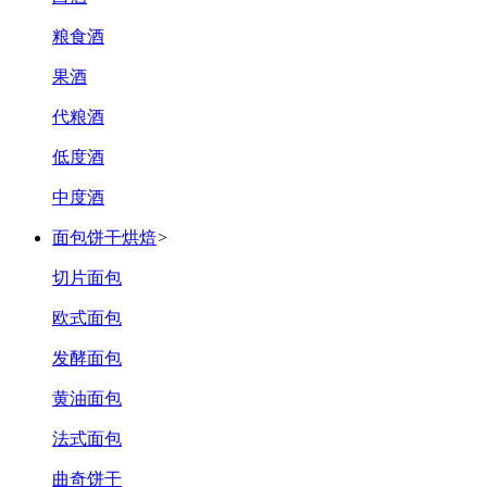
粮食酒
果酒
代粮酒
低度酒
中度酒
面包饼干烘焙
>
切片面包
欧式面包
发酵面包
黄油面包
法式面包
曲奇饼干