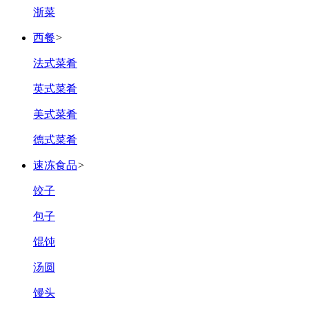
浙菜
西餐
>
法式菜肴
英式菜肴
美式菜肴
德式菜肴
速冻食品
>
饺子
包子
馄饨
汤圆
馒头