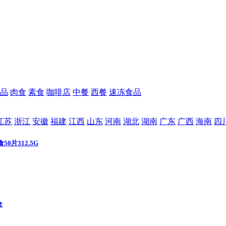
品
肉食
素食
咖啡店
中餐
西餐
速冻食品
江苏
浙江
安徽
福建
江西
山东
河南
湖北
湖南
广东
广西
海南
四
0片312.5G
盒